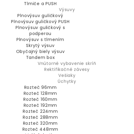
Tlmiče a PUSH
Výsuvy
Plnovýsuv guličkový
Plnovýsuv guličkový PUSH
Plnovýsuv guličkový s
podperou
Plnovýsuv s tlmením
Skrytý výsuv
Obyčajný biely výsuv
Tandem box
Vnútorné vybavenie skríň
Rektifikačné závesy
Vešiaky
Úchytky
Rozteč 96mm
Rozteč 128mm
Rozteč 160mm
Rozteč 192mm
Rozteč 224mm
Rozteč 288mm
Rozteč 320mm
Rozteč 448mm