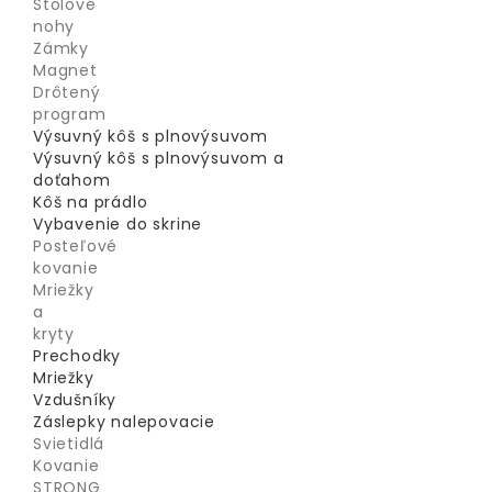
Stolové
nohy
Zámky
Magnet
Drôtený
program
Výsuvný kôš s plnovýsuvom
Výsuvný kôš s plnovýsuvom a
doťahom
Kôš na prádlo
Vybavenie do skrine
Posteľové
kovanie
Mriežky
a
kryty
Prechodky
Mriežky
Vzdušníky
Záslepky nalepovacie
Svietidlá
Kovanie
STRONG