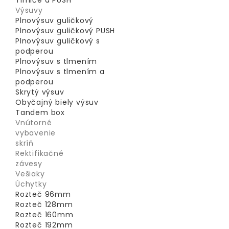
Tlmiče a PUSH
Výsuvy
Plnovýsuv guličkový
Plnovýsuv guličkový PUSH
Plnovýsuv guličkový s
podperou
Plnovýsuv s tlmením
Plnovýsuv s tlmením a
podperou
Skrytý výsuv
Obyčajný biely výsuv
Tandem box
Vnútorné
vybavenie
skríň
Rektifikačné
závesy
Vešiaky
Úchytky
Rozteč 96mm
Rozteč 128mm
Rozteč 160mm
Rozteč 192mm