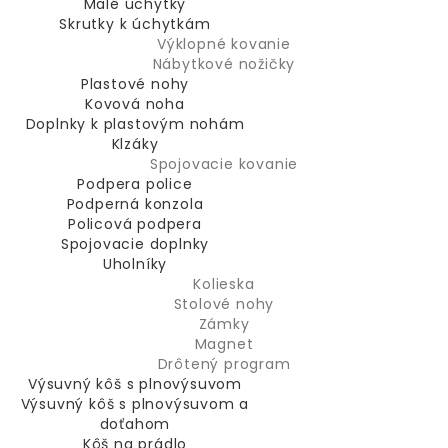
Malé úchytky
Skrutky k úchytkám
Výklopné kovanie
Nábytkové nožičky
Plastové nohy
Kovová noha
Doplnky k plastovým nohám
Klzáky
Spojovacie kovanie
Podpera police
Podperná konzola
Policová podpera
Spojovacie doplnky
Uholníky
Kolieska
Stolové nohy
Zámky
Magnet
Drôtený program
Výsuvný kôš s plnovýsuvom
Výsuvný kôš s plnovýsuvom a
doťahom
Kôš na prádlo