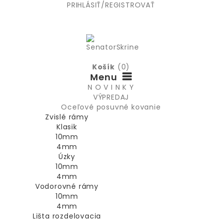
PRIHLÁSIŤ/REGISTROVAŤ
Košík
(0)
Menu
N O V I N K Y
VÝPREDAJ
Oceľové posuvné kovanie
Zvislé rámy
Klasik
10mm
4mm
Úzky
10mm
4mm
Vodorovné rámy
10mm
4mm
Lišta rozdelovacia