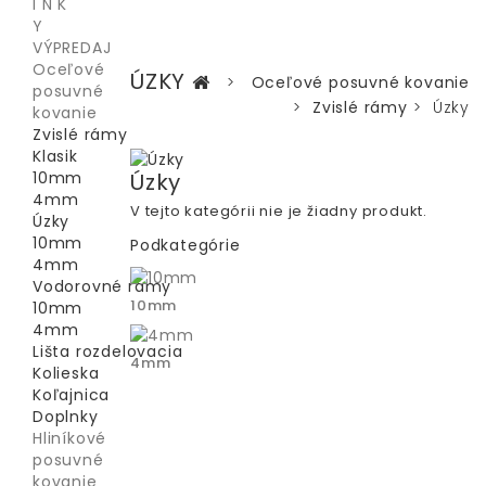
I N K
Y
VÝPREDAJ
Oceľové
ÚZKY
>
Oceľové posuvné kovanie
posuvné
>
Zvislé rámy
>
Úzky
kovanie
Zvislé rámy
Klasik
10mm
Úzky
4mm
V tejto kategórii nie je žiadny produkt.
Úzky
10mm
Podkategórie
4mm
Vodorovné rámy
10mm
10mm
4mm
Lišta rozdelovacia
4mm
Kolieska
Koľajnica
Doplnky
Hliníkové
posuvné
kovanie