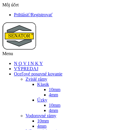
Môj účet
Prihlásiť/Registrovať
Menu
N O V I N K Y
VÝPREDAJ
Oceľové posuvné kovanie
Zvislé rámy
Klasik
10mm
4mm
Úzky
10mm
4mm
Vodorovné rámy
10mm
4mm