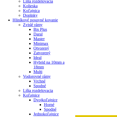
Lišta rozdelovacia
Kolieska
Koľajnica
Doplnky
Hliníkové posuvné kovanie
Zvislé rámy
Bis Plus
Daral
Master
Minimax
Otvorený
Zatvorený
Ideal
Hybrid na 10mm a
18mm
Multi
Vodorovné rámy
Vrchné
Spodné
Lišta rozdelovacia
Koľajnice
Dvojkoľajnice
Horné
Spodné
Jednokoľajnice